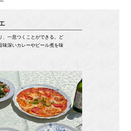
ェ
り、一息つくことができる。ど
旨味深いカレーやビール煮を味