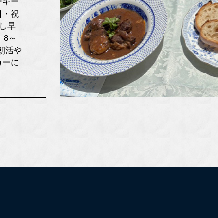
ーキー
日・祝
少し早
、8～
、朝活や
カーに