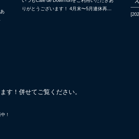
いつもCafe de DownTonをご利用いただきあ
りがとうございます！ 4月末〜5月連休再…
きあ
[202
4
しています！併せてご覧ください。
新中！