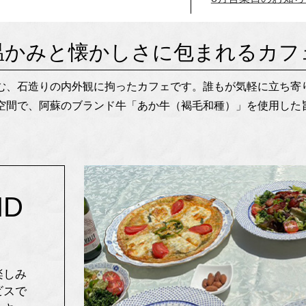
温かみと懐かしさに包まれるカフ
む、石造りの内外観に拘ったカフェです。誰もが気軽に立ち寄
空間で、阿蘇のブランド牛「あか牛（褐毛和種）」を使用した
ND
楽しみ
ビスで